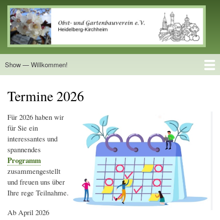
Direkt
zum
Obst- und Gartenbauverein e.V. Heidelberg Kirchheim
Inhalt
Show — Willkommen!
Willkommen!
Startseite
Aktuelles
Termine
Projekte
Bilder
Rezepte
Termine 2026
Für 2026 haben wir
für Sie ein
interessantes und
spannendes
Programm
zusammengestellt
und freuen uns über
Ihre rege Teilnahme.
Ab April 2026