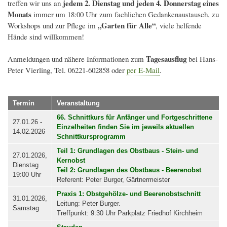
jedem 2. Dienstag und jeden 4. Donnerstag eines
treffen wir uns an
Monats
immer um 18:00 Uhr zum fachlichen Gedankenaustausch, zu
„Garten für Alle“
Workshops und zur Pflege im
, viele helfende
Hände sind willkommen!
Tagesausflug
Anmeldungen und nähere Informationen zum
bei Hans-
Peter Vierling, Tel. 06221-602858 oder
per E-Mail
.
Termin
Veranstaltung
66. Schnittkurs für Anfänger und Fortgeschrittene
27.01.26 -
Einzelheiten finden Sie im jeweils aktuellen
14.02.2026
Schnittkursprogramm
Teil 1: Grundlagen des Obstbaus - Stein- und
27.01.2026,
Kernobst
Dienstag
Teil 2: Grundlagen des Obstbaus - Beerenobst
19:00 Uhr
Referent: Peter Burger, Gärtnermeister
Praxis 1: Obstgehölze- und Beerenobstschnitt
31.01.2026,
Leitung: Peter Burger.
Samstag
Treffpunkt: 9:30 Uhr Parkplatz Friedhof Kirchheim